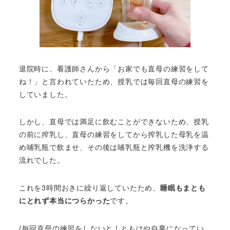
退院時に、看護師さんから「お家でも直母の練習をして
ね！」と言われていたため、授乳では毎回直母の練習を
していました。
しかし、直母では満足に飲むことができないため、授乳
の前に搾乳し、直母の練習をしてから搾乳した母乳を温
め哺乳瓶で飲ませ、その後は哺乳瓶と搾乳機を洗浄する
流れでした。
これを3時間おきに繰り返していたため、
睡眠もまとも
にとれず本当につらかった
です。
(毎回直母の練習をしないと！ともはや自棄になってい