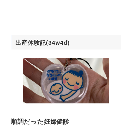
出産体験記(34w4d)
順調だった妊婦健診