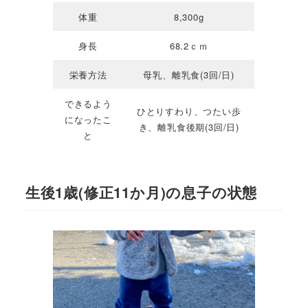
体重
8,300g
身長
68.2ｃｍ
栄養方法
母乳、離乳食(3回/日)
できるよう
ひとりすわり、つたい歩
になったこ
き、離乳食後期(3回/日)
と
生後1歳(修正11か月)の息子の状態