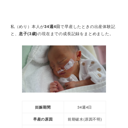
私（めり）本人が
34週4日
で早産したときの出産体験記
と、
息子(3歳)
の現在までの成長記録をまとめました。
妊娠期間
34週4日
早産の原因
前期破水(原因不明)