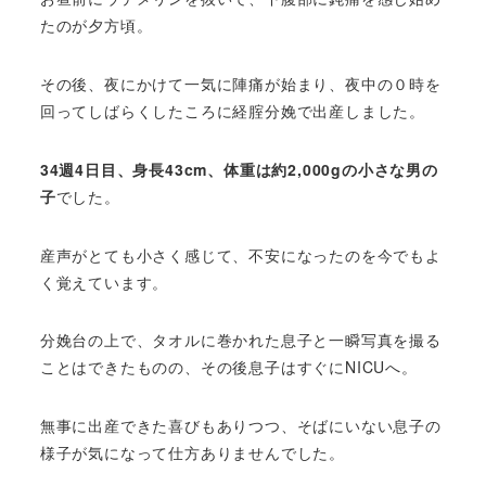
たのが夕方頃。
その後、夜にかけて一気に陣痛が始まり、夜中の０時を
回ってしばらくしたころに経腟分娩で出産しました。
34週4日目、身長43cm、体重は約2,000gの小さな男の
子
でした。
産声がとても小さく感じて、不安になったのを今でもよ
く覚えています。
分娩台の上で、タオルに巻かれた息子と一瞬写真を撮る
ことはできたものの、その後息子はすぐにNICUへ。
無事に出産できた喜びもありつつ、そばにいない息子の
様子が気になって仕方ありませんでした。