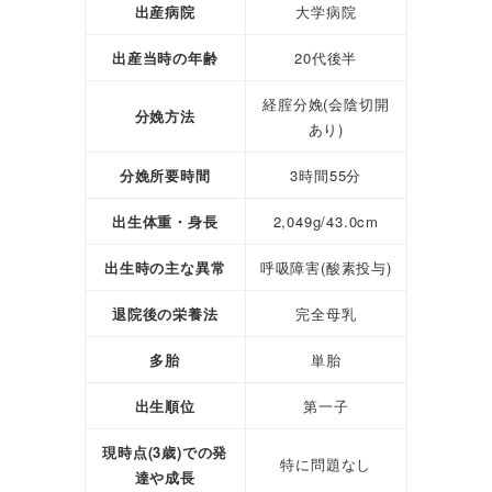
出産病院
大学病院
出産当時の年齢
20代後半
経腟分娩(会陰切開
分娩方法
あり)
分娩所要時間
3時間55分
出生体重・身長
2,049g/43.0cm
出生時の主な異常
呼吸障害(酸素投与)
退院後の栄養法
完全母乳
多胎
単胎
出生順位
第一子
現時点(3歳)での発
特に問題なし
達や成長