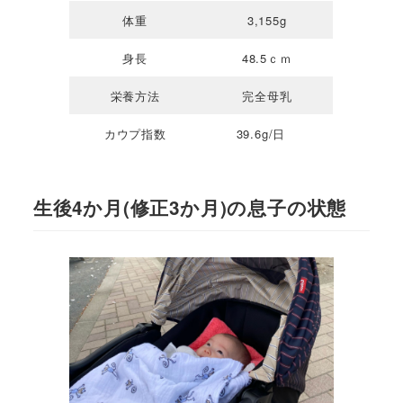
体重
3,155g
身長
48.5ｃｍ
栄養方法
完全母乳
カウプ指数
39.6g/日
生後4か月(修正3か月)の息子の状態