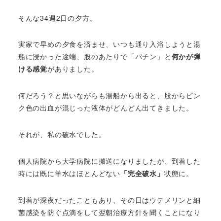
そんな34週2日の夕方。
実家で早めの夕食を済ませ、いつも通り入浴しようと湯
船に浸かった途端、股のあたりで「パチン」と
何かが弾
ける感覚
がありました。
何だろう？と思いながらも湯船から出ると、股からピン
ク色の出血が混じった液体がどんどん出てきました。
それが、私の破水でした。
個人病院から大学病院に搬送になりましたが、到着した
時には既に羊水はほとんどない
「完全破水」
状態に。
到着が深夜だったこともあり、その日はウテメリンと細
菌感染を防ぐ点滴をして翌朝治療方針を聞くことになり