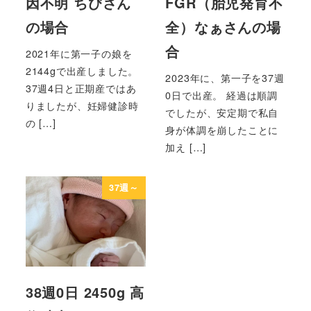
因不明 ちびさん
FGR（胎児発育不
の場合
全）なぁさんの場
合
2021年に第一子の娘を
2144gで出産しました。
2023年に、第一子を37週
37週4日と正期産ではあ
0日で出産。 経過は順調
りましたが、妊婦健診時
でしたが、安定期で私自
の […]
身が体調を崩したことに
加え […]
37週～
38週0日 2450g 高