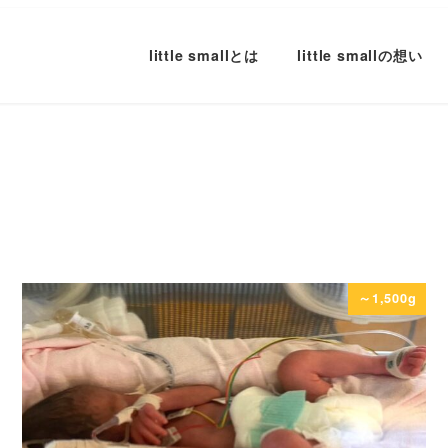
little smallとは
little smallの想い
～1,500g