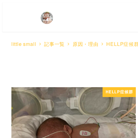
little small
記事一覧
原因・理由
HELLP症候
HELLP症候群