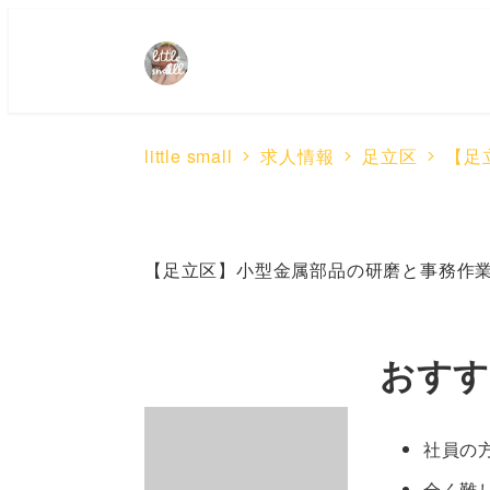
little small
求人情報
足立区
【足
【足立区】小型金属部品の研磨と事務作
おす
社員の
全く難