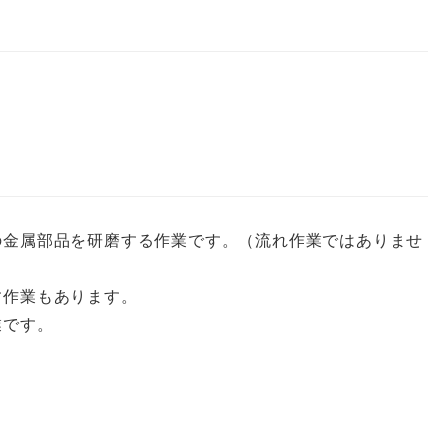
の金属部品を研磨する作業です。（流れ作業ではありませ
す作業もあります。
業です。