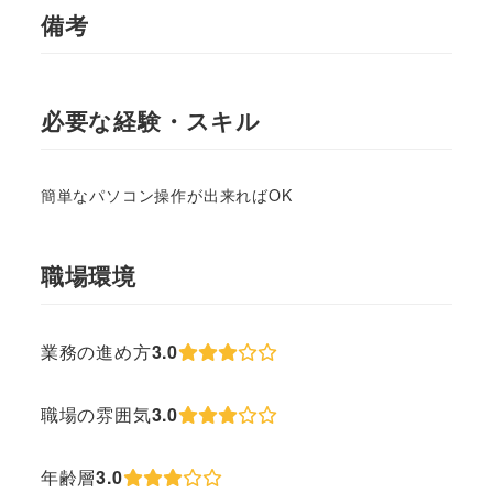
備考
必要な経験・スキル
簡単なパソコン操作が出来ればOK
職場環境
業務の進め方
3.0
職場の雰囲気
3.0
年齢層
3.0