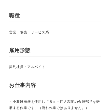
職種
営業・販売・サービス系
雇用形態
契約社員・アルバイト
お仕事内容
・小型研磨機を使用して５ｃｍ四方程度の金属部品を研
磨する作業です。（流れ作業ではありません。）