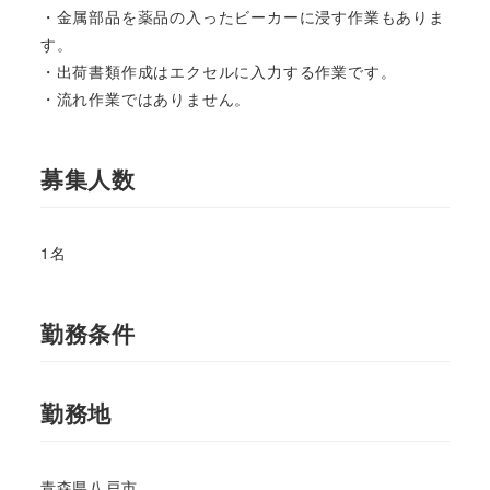
・金属部品を薬品の入ったビーカーに浸す作業もありま
す。
・出荷書類作成はエクセルに入力する作業です。
・流れ作業ではありません。
募集人数
1名
勤務条件
勤務地
青森県八戸市